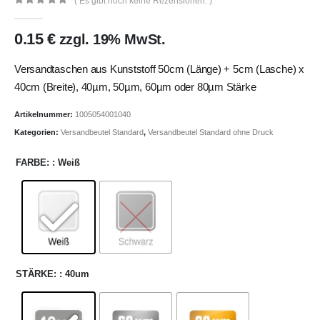
( Es gibt noch keine Rezensionen. )
0
out of 5
0.15
€
zzgl. 19% MwSt.
Versandtaschen aus Kunststoff 50cm (Länge) + 5cm (Lasche) x
40cm (Breite), 40µm, 50µm, 60µm oder 80µm Stärke
Artikelnummer:
1005054001040
Kategorien:
Versandbeutel Standard
,
Versandbeutel Standard ohne Druck
FARBE
: Weiß
STÄRKE
: 40um