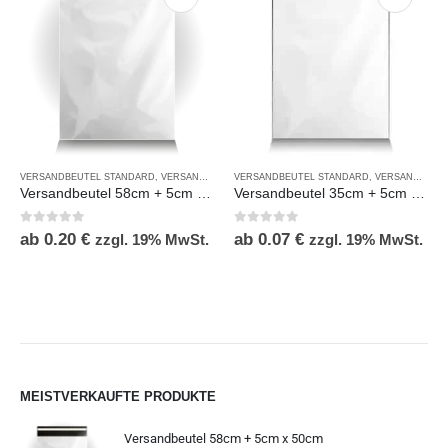
VERSANDBEUTEL STANDARD
,
VERSANDBEUTEL STANDARD OHNE DRUCK
VERSANDBEUTEL STANDARD
,
VERSANDBEUTEL STANDARD OHNE DRUCK
Versandbeutel 58cm + 5cm x 50cm
Versandbeutel 35cm + 5cm x 25cm recycled LDPE
0
out of 5
0
out of 5
ab
0.20
€
ab
0.07
€
zzgl. 19% MwSt.
zzgl. 19% MwSt.
MEISTVERKAUFTE PRODUKTE
Versandbeutel 58cm + 5cm x 50cm