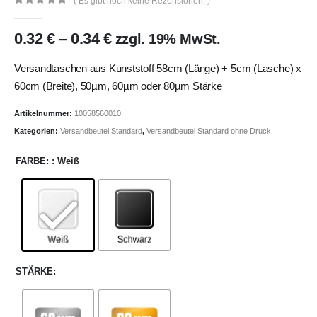
( Es gibt noch keine Rezensionen. )
0
out of 5
0.32
€
–
0.34
€
zzgl. 19% MwSt.
Versandtaschen aus Kunststoff 58cm (Länge) + 5cm (Lasche) x
60cm (Breite), 50µm, 60µm oder 80µm Stärke
Artikelnummer:
10058560010
Kategorien:
Versandbeutel Standard
,
Versandbeutel Standard ohne Druck
FARBE
: Weiß
STÄRKE