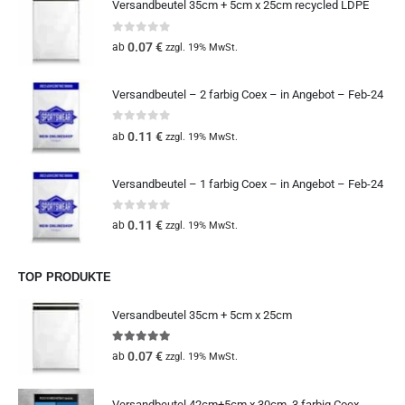
Versandbeutel 35cm + 5cm x 25cm recycled LDPE
0
out of 5
0.07
€
ab
zzgl. 19% MwSt.
Versandbeutel – 2 farbig Coex – in Angebot – Feb-24
0
out of 5
0.11
€
ab
zzgl. 19% MwSt.
Versandbeutel – 1 farbig Coex – in Angebot – Feb-24
0
out of 5
0.11
€
ab
zzgl. 19% MwSt.
TOP PRODUKTE
Versandbeutel 35cm + 5cm x 25cm
5.00
out of 5
0.07
€
ab
zzgl. 19% MwSt.
Versandbeutel 42cm+5cm x 30cm, 3 farbig Coex