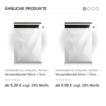
ÄHNLICHE PRODUKTE
VERSANDBEUTEL STANDARD
,
VERSANDBEUTEL STANDARD OHNE DRUCK
VERSANDBEUTEL STANDARD
,
VERSANDBEUTEL STANDARD OHNE DRUCK
Versandbeutel 58cm + 5cm x 50cm
Versandbeutel 50cm + 5cm x 40cm
0
out of 5
0
out of 5
ab
0.20
€
ab
0.09
€
zzgl. 19% MwSt.
zzgl. 19% MwSt.