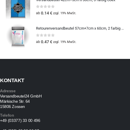
0
out of 5
0.14
€
ab
zzgl. 19% MwSt.
Retourenversandbeutel 57cm+7cm x 60cm, 2 farbig Coex
0
out of 5
0.47
€
ab
zzgl. 19% MwSt.
KONTAKT
Adresse
Versandbeutel24 GmbH
Märkische Str. 64
15806 Zossen
Telefon
+49 (03377) 33 00 496