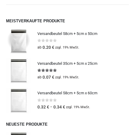
MEISTVERKAUFTE PRODUKTE
Versandbeutel 58cm + 5cm x 50cm
0
out of 5
0.20
€
ab
zzgl. 19% MwSt.
Versandbeutel 35cm + 5cm x 25cm
5.00
out of 5
0.07
€
ab
zzgl. 19% MwSt.
Versandbeutel 58cm + 5cm x 60cm
0
out of 5
0.32
€
0.34
€
–
zzgl. 19% MwSt.
NEUESTE PRODUKTE