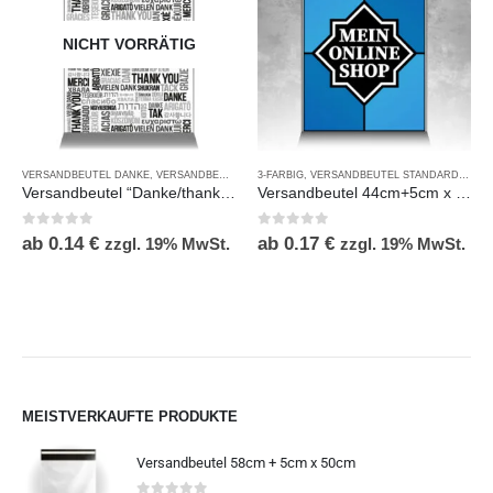
NICHT VORRÄTIG
VERSANDBEUTEL DANKE
,
VERSANDBEUTEL STANDARD MIT DRUCK
3-FARBIG
,
VERSANDBEUTEL STANDARD MIT DRUCK
Versandbeutel “Danke/thank you” 50cm + 5cm x 40cm
Versandbeutel 44cm+5cm x 35cm, 3 farbig Coex
0
out of 5
0
out of 5
ab
0.14
€
ab
0.17
€
zzgl. 19% MwSt.
zzgl. 19% MwSt.
MEISTVERKAUFTE PRODUKTE
Versandbeutel 58cm + 5cm x 50cm