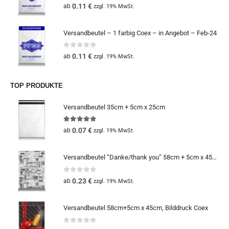
0
out of 5
0.11
€
ab
zzgl. 19% MwSt.
Versandbeutel – 1 farbig Coex – in Angebot – Feb-24
0
out of 5
0.11
€
ab
zzgl. 19% MwSt.
TOP PRODUKTE
Versandbeutel 35cm + 5cm x 25cm
5.00
out of 5
0.07
€
ab
zzgl. 19% MwSt.
Versandbeutel “Danke/thank you” 58cm + 5cm x 45cm
0
out of 5
0.23
€
ab
zzgl. 19% MwSt.
Versandbeutel 58cm+5cm x 45cm, Bilddruck Coex
0
out of 5