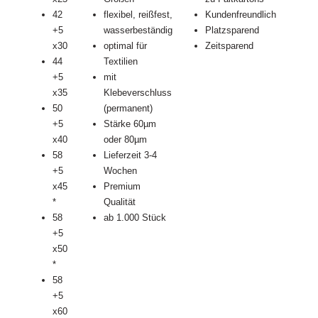
42
flexibel, reißfest,
Kundenfreundlich
+5
wasserbeständig
Platzsparend
x30
optimal für
Zeitsparend
44
Textilien
+5
mit
x35
Klebeverschluss
50
(permanent)
+5
Stärke 60µm
x40
oder 80µm
58
Lieferzeit 3-4
+5
Wochen
x45
Premium
*
Qualität
58
ab 1.000 Stück
+5
x50
*
58
+5
x60